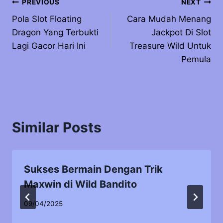
Post
PREVIOUS
NEXT
Pola Slot Floating
Cara Mudah Menang
navigation
Dragon Yang Terbukti
Jackpot Di Slot
Lagi Gacor Hari Ini
Treasure Wild Untuk
Pemula
Similar Posts
Sukses Bermain Dengan Trik
Maxwin di Wild Bandito
09/04/2025