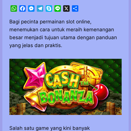
W
F
M
T
S
L
X
S
h
a
e
e
k
i
h
a
c
s
l
y
n
a
Bagi pecinta permainan slot online,
t
e
s
e
p
e
r
menemukan cara untuk meraih kemenangan
s
b
e
g
e
e
besar menjadi tujuan utama dengan panduan
A
o
n
r
yang jelas dan praktis.
p
o
g
a
p
k
e
m
r
Salah satu game yang kini banyak