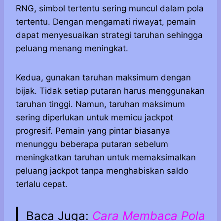
RNG, simbol tertentu sering muncul dalam pola
tertentu. Dengan mengamati riwayat, pemain
dapat menyesuaikan strategi taruhan sehingga
peluang menang meningkat.
Kedua, gunakan taruhan maksimum dengan
bijak. Tidak setiap putaran harus menggunakan
taruhan tinggi. Namun, taruhan maksimum
sering diperlukan untuk memicu jackpot
progresif. Pemain yang pintar biasanya
menunggu beberapa putaran sebelum
meningkatkan taruhan untuk memaksimalkan
peluang jackpot tanpa menghabiskan saldo
terlalu cepat.
Baca Juga:
Cara Membaca Pola