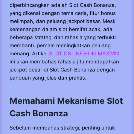
diperbincangkan adalah Slot Cash Bonanza,
yang dikenal dengan tema ceria, fitur bonus
melimpah, dan peluang jackpot besar. Meski
kemenangan dalam slot bersifat acak, ada
beberapa strategi dan rahasia yang terbukti
membantu pemain meningkatkan peluang
menang. Artikel
SLOT ONLINE HOKI MAXWIN
ini akan membahas rahasia jitu mendapatkan
jackpot besar di Slot Cash Bonanza dengan
panduan yang jelas dan praktis.
Memahami Mekanisme Slot
Cash Bonanza
Sebelum membahas strategi, penting untuk