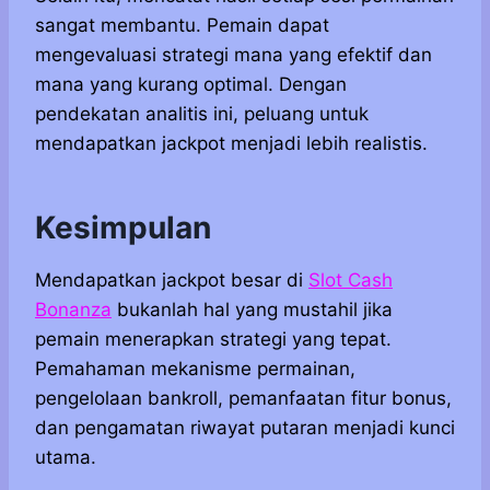
sangat membantu. Pemain dapat
mengevaluasi strategi mana yang efektif dan
mana yang kurang optimal. Dengan
pendekatan analitis ini, peluang untuk
mendapatkan jackpot menjadi lebih realistis.
Kesimpulan
Mendapatkan jackpot besar di
Slot Cash
Bonanza
bukanlah hal yang mustahil jika
pemain menerapkan strategi yang tepat.
Pemahaman mekanisme permainan,
pengelolaan bankroll, pemanfaatan fitur bonus,
dan pengamatan riwayat putaran menjadi kunci
utama.