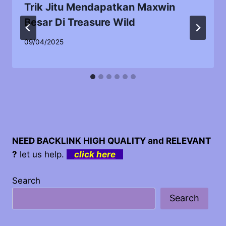
Trik Jitu Mendapatkan Maxwin
Besar Di Treasure Wild
09/04/2025
NEED BACKLINK HIGH QUALITY and RELEVANT
?
let us help.
click here
Search
Search