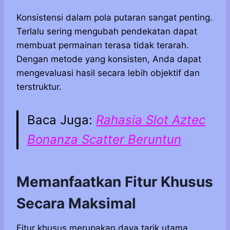
Konsistensi dalam pola putaran sangat penting.
Terlalu sering mengubah pendekatan dapat
membuat permainan terasa tidak terarah.
Dengan metode yang konsisten, Anda dapat
mengevaluasi hasil secara lebih objektif dan
terstruktur.
Baca Juga:
Rahasia Slot Aztec
Bonanza Scatter Beruntun
Memanfaatkan Fitur Khusus
Secara Maksimal
Fitur khusus merupakan daya tarik utama