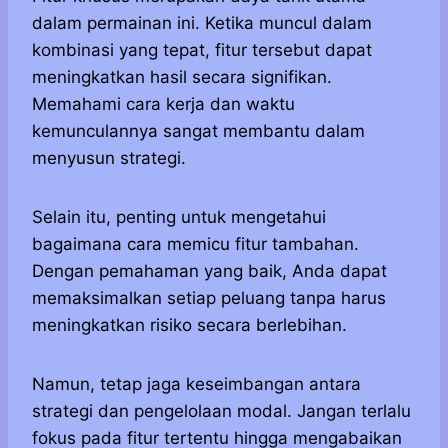
dalam permainan ini. Ketika muncul dalam
kombinasi yang tepat, fitur tersebut dapat
meningkatkan hasil secara signifikan.
Memahami cara kerja dan waktu
kemunculannya sangat membantu dalam
menyusun strategi.
Selain itu, penting untuk mengetahui
bagaimana cara memicu fitur tambahan.
Dengan pemahaman yang baik, Anda dapat
memaksimalkan setiap peluang tanpa harus
meningkatkan risiko secara berlebihan.
Namun, tetap jaga keseimbangan antara
strategi dan pengelolaan modal. Jangan terlalu
fokus pada fitur tertentu hingga mengabaikan