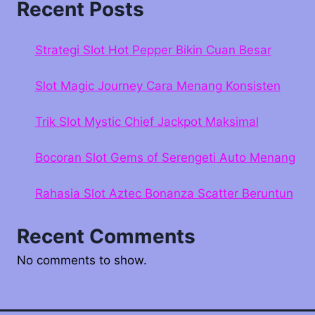
Recent Posts
Strategi Slot Hot Pepper Bikin Cuan Besar
Slot Magic Journey Cara Menang Konsisten
Trik Slot Mystic Chief Jackpot Maksimal
Bocoran Slot Gems of Serengeti Auto Menang
Rahasia Slot Aztec Bonanza Scatter Beruntun
Recent Comments
No comments to show.