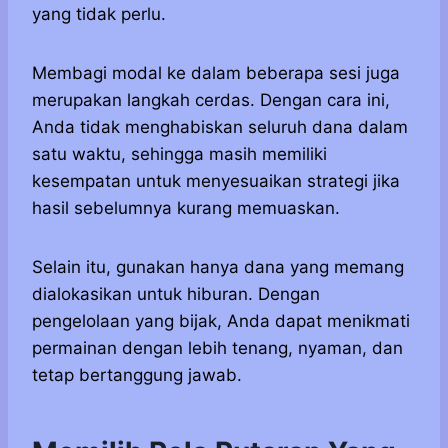
yang tidak perlu.
Membagi modal ke dalam beberapa sesi juga
merupakan langkah cerdas. Dengan cara ini,
Anda tidak menghabiskan seluruh dana dalam
satu waktu, sehingga masih memiliki
kesempatan untuk menyesuaikan strategi jika
hasil sebelumnya kurang memuaskan.
Selain itu, gunakan hanya dana yang memang
dialokasikan untuk hiburan. Dengan
pengelolaan yang bijak, Anda dapat menikmati
permainan dengan lebih tenang, nyaman, dan
tetap bertanggung jawab.