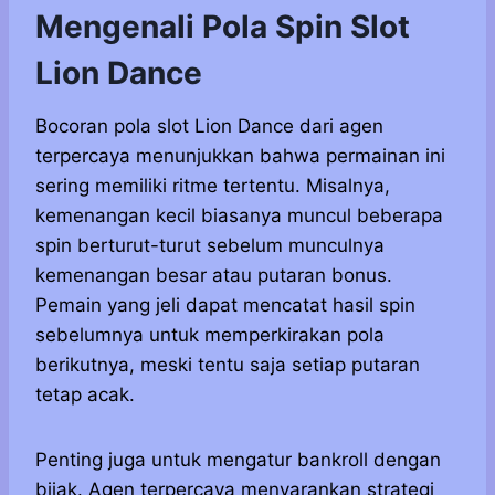
Mengenali Pola Spin Slot
Lion Dance
Bocoran pola slot Lion Dance dari agen
terpercaya menunjukkan bahwa permainan ini
sering memiliki ritme tertentu. Misalnya,
kemenangan kecil biasanya muncul beberapa
spin berturut-turut sebelum munculnya
kemenangan besar atau putaran bonus.
Pemain yang jeli dapat mencatat hasil spin
sebelumnya untuk memperkirakan pola
berikutnya, meski tentu saja setiap putaran
tetap acak.
Penting juga untuk mengatur bankroll dengan
bijak. Agen terpercaya menyarankan strategi