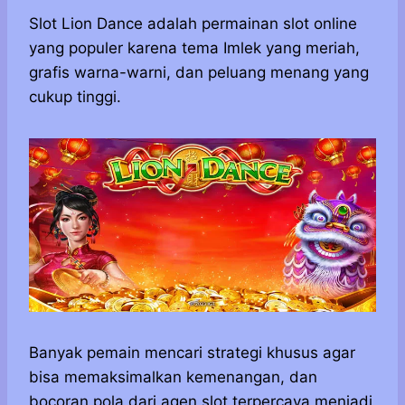
h
a
e
e
k
i
h
a
c
s
l
y
n
a
Slot Lion Dance adalah permainan slot online
t
e
s
e
p
e
r
yang populer karena tema Imlek yang meriah,
s
b
e
g
e
e
grafis warna-warni, dan peluang menang yang
A
o
n
r
cukup tinggi.
p
o
g
a
p
k
e
m
r
Banyak pemain mencari strategi khusus agar
bisa memaksimalkan kemenangan, dan
bocoran pola dari agen slot terpercaya menjadi