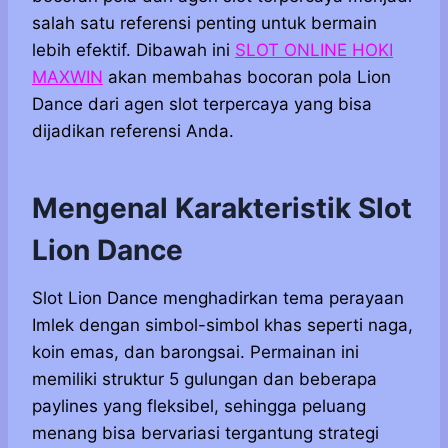
salah satu referensi penting untuk bermain
lebih efektif. Dibawah ini
SLOT ONLINE HOKI
MAXWIN
akan membahas bocoran pola Lion
Dance dari agen slot terpercaya yang bisa
dijadikan referensi Anda.
Mengenal Karakteristik Slot
Lion Dance
Slot Lion Dance menghadirkan tema perayaan
Imlek dengan simbol-simbol khas seperti naga,
koin emas, dan barongsai. Permainan ini
memiliki struktur 5 gulungan dan beberapa
paylines yang fleksibel, sehingga peluang
menang bisa bervariasi tergantung strategi