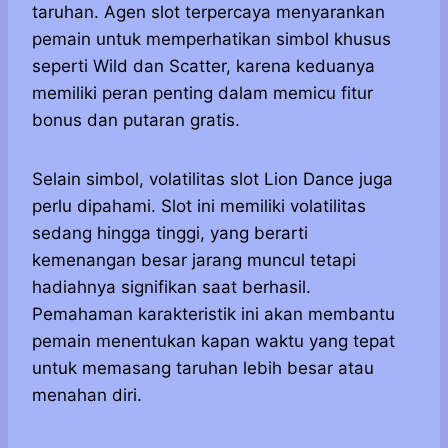
taruhan. Agen slot terpercaya menyarankan
pemain untuk memperhatikan simbol khusus
seperti Wild dan Scatter, karena keduanya
memiliki peran penting dalam memicu fitur
bonus dan putaran gratis.
Selain simbol, volatilitas slot Lion Dance juga
perlu dipahami. Slot ini memiliki volatilitas
sedang hingga tinggi, yang berarti
kemenangan besar jarang muncul tetapi
hadiahnya signifikan saat berhasil.
Pemahaman karakteristik ini akan membantu
pemain menentukan kapan waktu yang tepat
untuk memasang taruhan lebih besar atau
menahan diri.