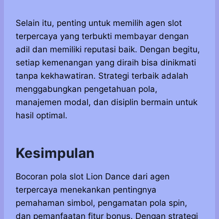
Selain itu, penting untuk memilih agen slot
terpercaya yang terbukti membayar dengan
adil dan memiliki reputasi baik. Dengan begitu,
setiap kemenangan yang diraih bisa dinikmati
tanpa kekhawatiran. Strategi terbaik adalah
menggabungkan pengetahuan pola,
manajemen modal, dan disiplin bermain untuk
hasil optimal.
Kesimpulan
Bocoran pola slot Lion Dance dari agen
terpercaya menekankan pentingnya
pemahaman simbol, pengamatan pola spin,
dan pemanfaatan fitur bonus. Dengan strategi