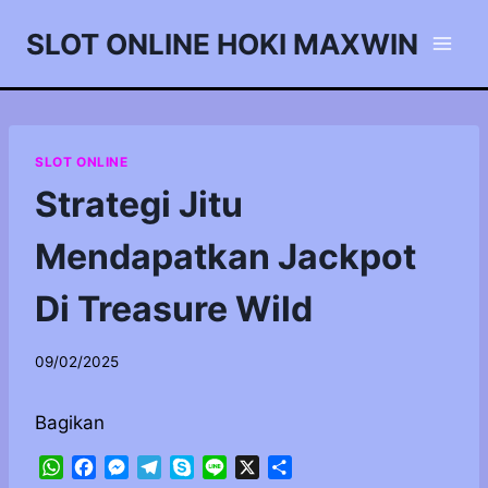
Skip
SLOT ONLINE HOKI MAXWIN
to
content
SLOT ONLINE
Strategi Jitu
Mendapatkan Jackpot
Di Treasure Wild
09/02/2025
Bagikan
W
F
M
T
S
L
X
S