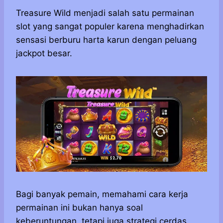
h
a
e
e
k
i
h
a
c
s
l
y
n
a
Treasure Wild menjadi salah satu permainan
t
e
s
e
p
e
r
slot yang sangat populer karena menghadirkan
s
b
e
g
e
e
sensasi berburu harta karun dengan peluang
A
o
n
r
jackpot besar.
p
o
g
a
p
k
e
m
r
Bagi banyak pemain, memahami cara kerja
permainan ini bukan hanya soal
keberuntungan, tetapi juga strategi cerdas