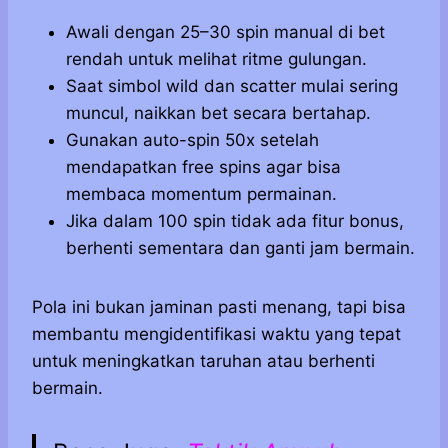
Awali dengan 25–30 spin manual di bet
rendah untuk melihat ritme gulungan.
Saat simbol wild dan scatter mulai sering
muncul, naikkan bet secara bertahap.
Gunakan auto-spin 50x setelah
mendapatkan free spins agar bisa
membaca momentum permainan.
Jika dalam 100 spin tidak ada fitur bonus,
berhenti sementara dan ganti jam bermain.
Pola ini bukan jaminan pasti menang, tapi bisa
membantu mengidentifikasi waktu yang tepat
untuk meningkatkan taruhan atau berhenti
bermain.