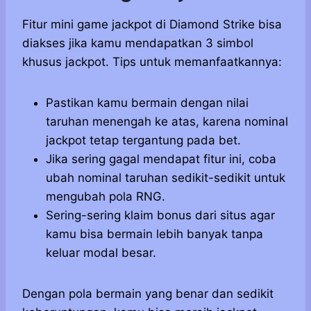
Fitur mini game jackpot di Diamond Strike bisa
diakses jika kamu mendapatkan 3 simbol
khusus jackpot. Tips untuk memanfaatkannya:
Pastikan kamu bermain dengan nilai
taruhan menengah ke atas, karena nominal
jackpot tetap tergantung pada bet.
Jika sering gagal mendapat fitur ini, coba
ubah nominal taruhan sedikit-sedikit untuk
mengubah pola RNG.
Sering-sering klaim bonus dari situs agar
kamu bisa bermain lebih banyak tanpa
keluar modal besar.
Dengan pola bermain yang benar dan sedikit