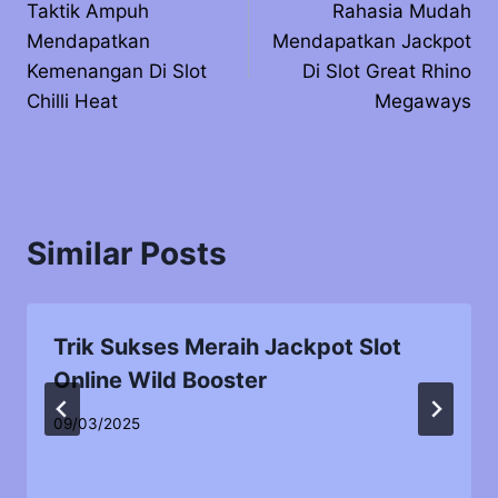
Taktik Ampuh
Rahasia Mudah
navigation
Mendapatkan
Mendapatkan Jackpot
Kemenangan Di Slot
Di Slot Great Rhino
Chilli Heat
Megaways
Similar Posts
Trik Sukses Meraih Jackpot Slot
Online Wild Booster
09/03/2025