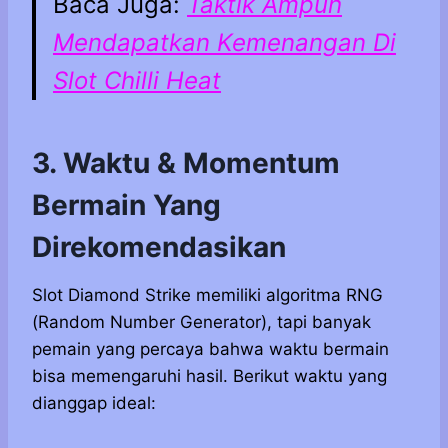
Baca Juga:
Taktik Ampuh
Mendapatkan Kemenangan Di
Slot Chilli Heat
3. Waktu & Momentum
Bermain Yang
Direkomendasikan
Slot Diamond Strike memiliki algoritma RNG
(Random Number Generator), tapi banyak
pemain yang percaya bahwa waktu bermain
bisa memengaruhi hasil. Berikut waktu yang
dianggap ideal: