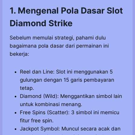
1. Mengenal Pola Dasar Slot
Diamond Strike
Sebelum memulai strategi, pahami dulu
bagaimana pola dasar dari permainan ini
bekerja:
Reel dan Line: Slot ini menggunakan 5
gulungan dengan 15 garis pembayaran
tetap.
Diamond (Wild): Menggantikan simbol lain
untuk kombinasi menang.
Free Spins (Scatter): 3 simbol ini memicu
fitur free spin.
Jackpot Symbol: Muncul secara acak dan