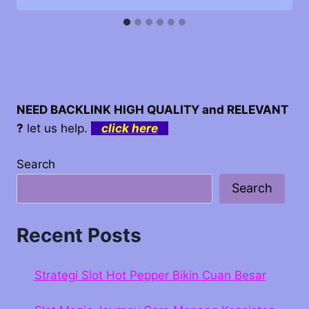
NEED BACKLINK HIGH QUALITY and RELEVANT
?
let us help.
click here
Search
Search
Recent Posts
Strategi Slot Hot Pepper Bikin Cuan Besar