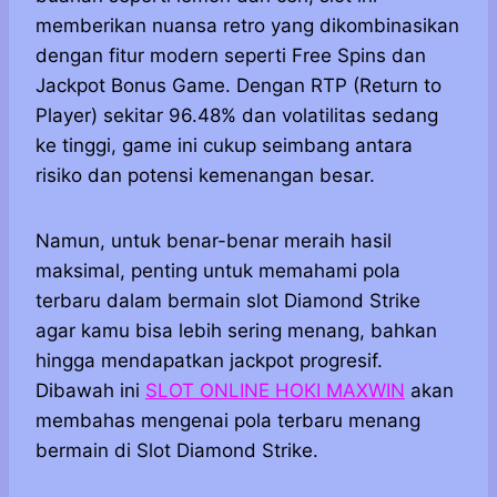
memberikan nuansa retro yang dikombinasikan
dengan fitur modern seperti Free Spins dan
Jackpot Bonus Game. Dengan RTP (Return to
Player) sekitar 96.48% dan volatilitas sedang
ke tinggi, game ini cukup seimbang antara
risiko dan potensi kemenangan besar.
Namun, untuk benar-benar meraih hasil
maksimal, penting untuk memahami pola
terbaru dalam bermain slot Diamond Strike
agar kamu bisa lebih sering menang, bahkan
hingga mendapatkan jackpot progresif.
Dibawah ini
SLOT ONLINE HOKI MAXWIN
akan
membahas mengenai pola terbaru menang
bermain di Slot Diamond Strike.