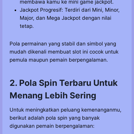
membawa kamu ke mini game jackpot.
Jackpot Progresif: Terdiri dari Mini, Minor,
Major, dan Mega Jackpot dengan nilai
tetap.
Pola permainan yang stabil dan simbol yang
mudah dikenali membuat slot ini cocok untuk
pemula maupun pemain berpengalaman.
2. Pola Spin Terbaru Untuk
Menang Lebih Sering
Untuk meningkatkan peluang kemenanganmu,
berikut adalah pola spin yang banyak
digunakan pemain berpengalaman: