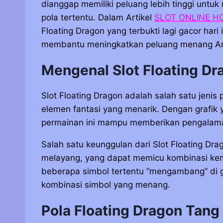
dianggap memiliki peluang lebih tinggi unt
pola tertentu. Dalam Artikel
SLOT ONLINE H
Floating Dragon yang terbukti lagi gacor hari
membantu meningkatkan peluang menang A
Mengenal Slot Floating Dr
Slot Floating Dragon adalah salah satu jeni
elemen fantasi yang menarik. Dengan grafik
permainan ini mampu memberikan pengalaman
Salah satu keunggulan dari Slot Floating Dr
melayang, yang dapat memicu kombinasi kem
beberapa simbol tertentu “mengambang” di 
kombinasi simbol yang menang.
Pola Floating Dragon Tang