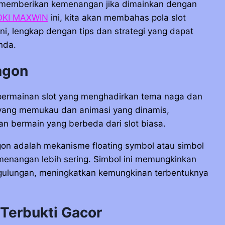
uk memberikan kemenangan jika dimainkan dengan
OKI MAXWIN
ini, kita akan membahas pola slot
 ini, lengkap dengan tips dan strategi yang dapat
nda.
agon
s permainan slot yang menghadirkan tema naga dan
 yang memukau dan animasi yang dinamis,
 bermain yang berbeda dari slot biasa.
agon adalah mekanisme floating symbol atau simbol
enangan lebih sering. Simbol ini memungkinkan
gulungan, meningkatkan kemungkinan terbentuknya
 Terbukti Gacor