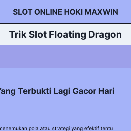
SLOT ONLINE HOKI MAXWIN
Trik Slot Floating Dragon
Yang Terbukti Lagi Gacor Hari
menemukan pola atau strategi yang efektif tentu