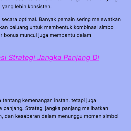
 yang lebih konsisten.
 secara optimal. Banyak pemain sering melewatkan
katkan peluang untuk membentuk kombinasi simbol
tur bonus muncul juga membantu dalam
.
si Strategi Jangka Panjang Di
tentang kemenangan instan, tetapi juga
 panjang. Strategi jangka panjang melibatkan
han, dan kesabaran dalam menunggu momen simbol