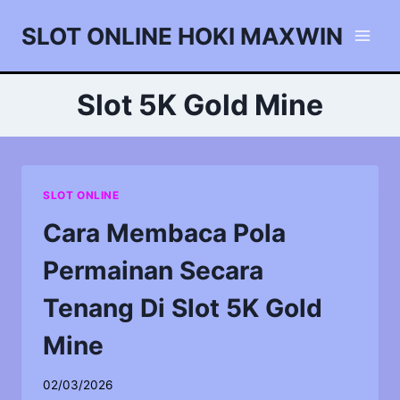
Skip
SLOT ONLINE HOKI MAXWIN
to
content
Slot 5K Gold Mine
SLOT ONLINE
Cara Membaca Pola
Permainan Secara
Tenang Di Slot 5K Gold
Mine
02/03/2026