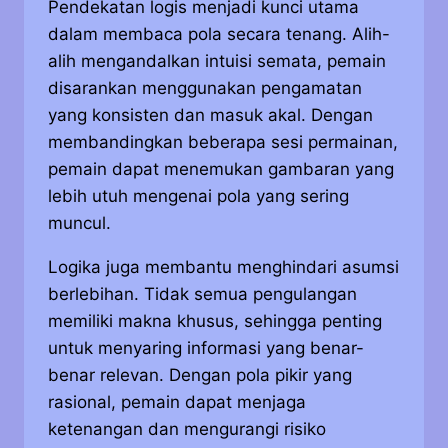
Pendekatan logis menjadi kunci utama
dalam membaca pola secara tenang. Alih-
alih mengandalkan intuisi semata, pemain
disarankan menggunakan pengamatan
yang konsisten dan masuk akal. Dengan
membandingkan beberapa sesi permainan,
pemain dapat menemukan gambaran yang
lebih utuh mengenai pola yang sering
muncul.
Logika juga membantu menghindari asumsi
berlebihan. Tidak semua pengulangan
memiliki makna khusus, sehingga penting
untuk menyaring informasi yang benar-
benar relevan. Dengan pola pikir yang
rasional, pemain dapat menjaga
ketenangan dan mengurangi risiko