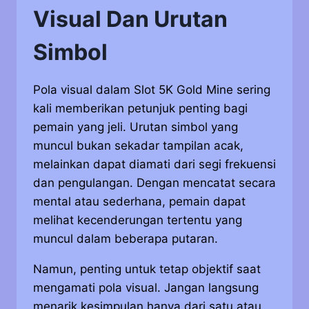
Visual Dan Urutan
Simbol
Pola visual dalam Slot 5K Gold Mine sering
kali memberikan petunjuk penting bagi
pemain yang jeli. Urutan simbol yang
muncul bukan sekadar tampilan acak,
melainkan dapat diamati dari segi frekuensi
dan pengulangan. Dengan mencatat secara
mental atau sederhana, pemain dapat
melihat kecenderungan tertentu yang
muncul dalam beberapa putaran.
Namun, penting untuk tetap objektif saat
mengamati pola visual. Jangan langsung
menarik kesimpulan hanya dari satu atau