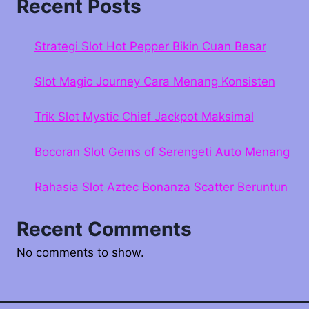
Recent Posts
Strategi Slot Hot Pepper Bikin Cuan Besar
Slot Magic Journey Cara Menang Konsisten
Trik Slot Mystic Chief Jackpot Maksimal
Bocoran Slot Gems of Serengeti Auto Menang
Rahasia Slot Aztec Bonanza Scatter Beruntun
Recent Comments
No comments to show.