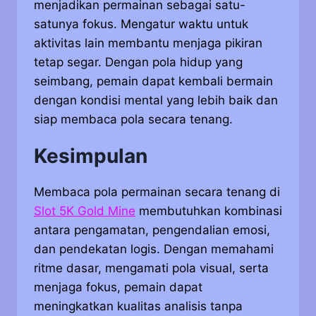
menjadikan permainan sebagai satu-
satunya fokus. Mengatur waktu untuk
aktivitas lain membantu menjaga pikiran
tetap segar. Dengan pola hidup yang
seimbang, pemain dapat kembali bermain
dengan kondisi mental yang lebih baik dan
siap membaca pola secara tenang.
Kesimpulan
Membaca pola permainan secara tenang di
Slot 5K Gold Mine
membutuhkan kombinasi
antara pengamatan, pengendalian emosi,
dan pendekatan logis. Dengan memahami
ritme dasar, mengamati pola visual, serta
menjaga fokus, pemain dapat
meningkatkan kualitas analisis tanpa