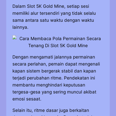
Dalam Slot 5K Gold Mine, setiap sesi
memiliki alur tersendiri yang tidak selalu
sama antara satu waktu dengan waktu
lainnya.
Dengan mengamati jalannya permainan
secara perlahan, pemain dapat mengenali
kapan sistem bergerak stabil dan kapan
terjadi perubahan ritme. Pendekatan ini
membantu menghindari keputusan
tergesa-gesa yang sering muncul akibat
emosi sesaat.
Selain itu, ritme dasar juga berkaitan