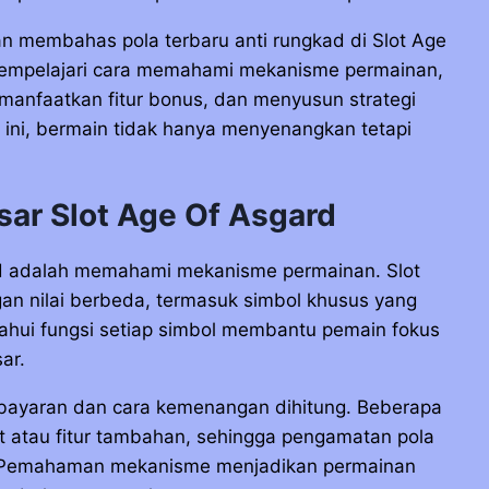
n membahas pola terbaru anti rungkad di Slot Age
 mempelajari cara memahami mekanisme permainan,
manfaatkan fitur bonus, dan menyusun strategi
ini, bermain tidak hanya menyenangkan tetapi
r Slot Age Of Asgard
d adalah memahami mekanisme permainan. Slot
gan nilai berbeda, termasuk simbol khusus yang
ahui fungsi setiap simbol membantu pemain fokus
ar.
mbayaran dan cara kemenangan dihitung. Beberapa
 atau fitur tambahan, sehingga pengamatan pola
gi. Pemahaman mekanisme menjadikan permainan