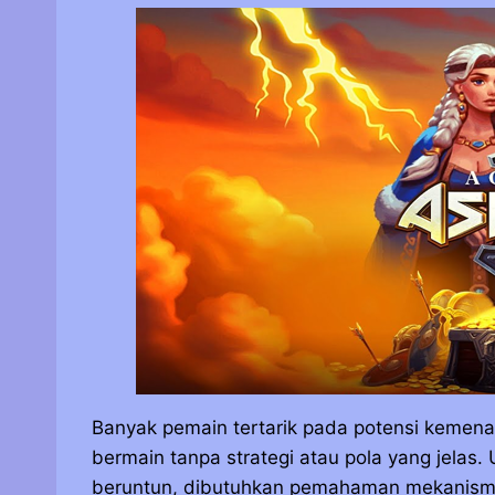
Banyak pemain tertarik pada potensi kemena
bermain tanpa strategi atau pola yang jelas
beruntun, dibutuhkan pemahaman mekanisme