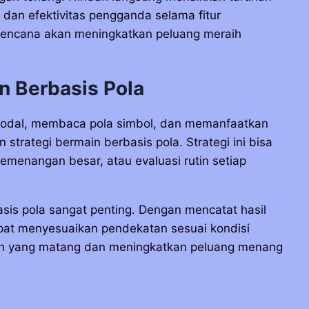
 dan efektivitas pengganda selama fitur
rencana akan meningkatkan peluang meraih
n Berbasis Pola
odal, membaca pola simbol, dan memanfaatkan
 strategi bermain berbasis pola. Strategi ini bisa
kemenangan besar, atau evaluasi rutin setiap
sis pola sangat penting. Dengan mencatat hasil
pat menyesuaikan pendekatan sesuai kondisi
in yang matang dan meningkatkan peluang menang