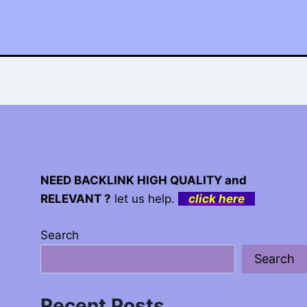
NEED BACKLINK HIGH QUALITY and
RELEVANT ?
let us help.
click here
Search
Search
Recent Posts