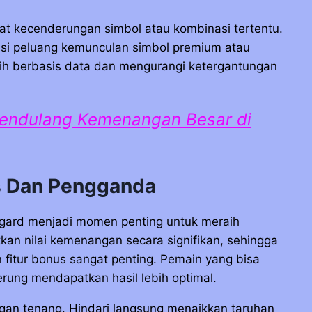
at kecenderungan simbol atau kombinasi tertentu.
kasi peluang kemunculan simbol premium atau
bih berbasis data dan mengurangi ketergantungan
Mendulang Kemenangan Besar di
s Dan Pengganda
sgard menjadi momen penting untuk meraih
tkan nilai kemenangan secara signifikan, sehingga
tur bonus sangat penting. Pemain yang bisa
ung mendapatkan hasil lebih optimal.
engan tenang. Hindari langsung menaikkan taruhan