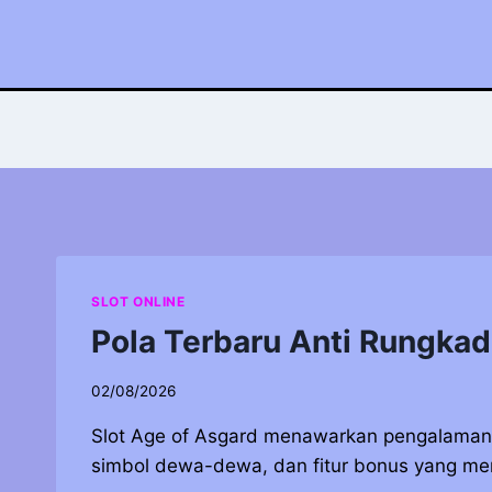
Skip
to
content
SLOT ONLINE
Pola Terbaru Anti Rungkad
02/08/2026
Slot Age of Asgard menawarkan pengalaman 
simbol dewa-dewa, dan fitur bonus yang me