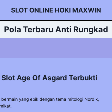
SLOT ONLINE HOKI MAXWIN
Pola Terbaru Anti Rungkad
 Slot Age Of Asgard Terbukti
bermain yang epik dengan tema mitologi Nordik,
mikat.