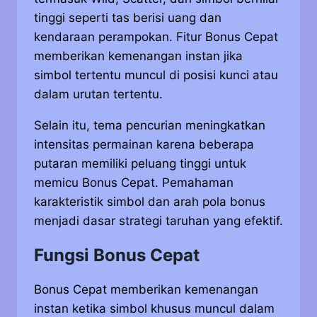
tinggi seperti tas berisi uang dan
kendaraan perampokan. Fitur Bonus Cepat
memberikan kemenangan instan jika
simbol tertentu muncul di posisi kunci atau
dalam urutan tertentu.
Selain itu, tema pencurian meningkatkan
intensitas permainan karena beberapa
putaran memiliki peluang tinggi untuk
memicu Bonus Cepat. Pemahaman
karakteristik simbol dan arah pola bonus
menjadi dasar strategi taruhan yang efektif.
Fungsi Bonus Cepat
Bonus Cepat memberikan kemenangan
instan ketika simbol khusus muncul dalam