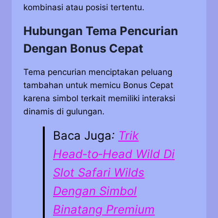
kombinasi atau posisi tertentu.
Hubungan Tema Pencurian
Dengan Bonus Cepat
Tema pencurian menciptakan peluang
tambahan untuk memicu Bonus Cepat
karena simbol terkait memiliki interaksi
dinamis di gulungan.
Baca Juga
:
Trik
Head‑to‑Head Wild Di
Slot Safari Wilds
Dengan Simbol
Binatang Premium