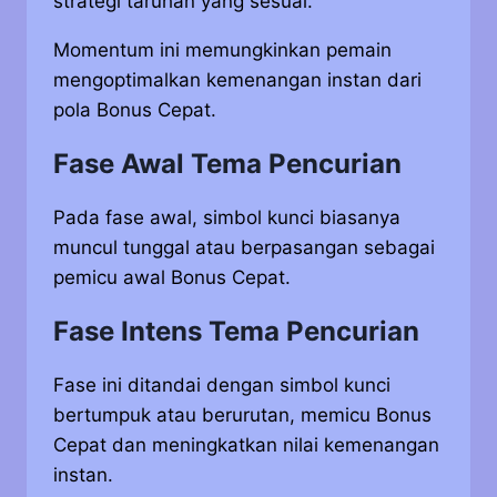
strategi taruhan yang sesuai.
Momentum ini memungkinkan pemain
mengoptimalkan kemenangan instan dari
pola Bonus Cepat.
Fase Awal Tema Pencurian
Pada fase awal, simbol kunci biasanya
muncul tunggal atau berpasangan sebagai
pemicu awal Bonus Cepat.
Fase Intens Tema Pencurian
Fase ini ditandai dengan simbol kunci
bertumpuk atau berurutan, memicu Bonus
Cepat dan meningkatkan nilai kemenangan
instan.