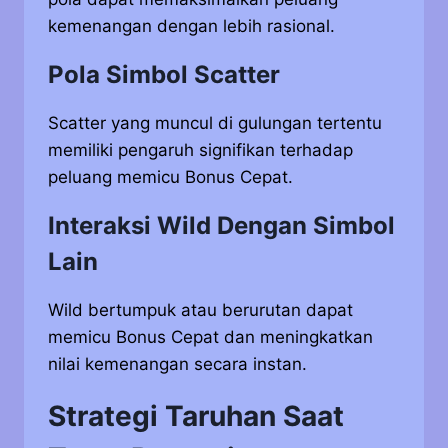
kemenangan dengan lebih rasional.
Pola Simbol Scatter
Scatter yang muncul di gulungan tertentu
memiliki pengaruh signifikan terhadap
peluang memicu Bonus Cepat.
Interaksi Wild Dengan Simbol
Lain
Wild bertumpuk atau berurutan dapat
memicu Bonus Cepat dan meningkatkan
nilai kemenangan secara instan.
Strategi Taruhan Saat