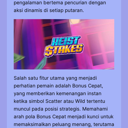
pengalaman bertema pencurian dengan
aksi dinamis di setiap putaran.
Salah satu fitur utama yang menjadi
perhatian pemain adalah Bonus Cepat,
yang memberikan kemenangan instan
ketika simbol Scatter atau Wild tertentu
muncul pada posisi strategis. Memahami
arah pola Bonus Cepat menjadi kunci untuk
memaksimalkan peluang menang, terutama