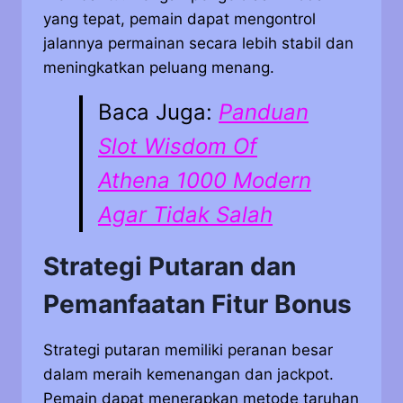
yang tepat, pemain dapat mengontrol
jalannya permainan secara lebih stabil dan
meningkatkan peluang menang.
Baca Juga:
Panduan
Slot Wisdom Of
Athena 1000 Modern
Agar Tidak Salah
Strategi Putaran dan
Pemanfaatan Fitur Bonus
Strategi putaran memiliki peranan besar
dalam meraih kemenangan dan jackpot.
Pemain dapat menerapkan metode taruhan