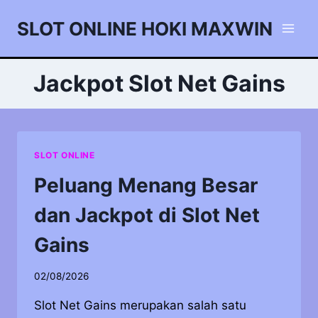
Skip
SLOT ONLINE HOKI MAXWIN
to
content
Jackpot Slot Net Gains
SLOT ONLINE
Peluang Menang Besar
dan Jackpot di Slot Net
Gains
02/08/2026
Slot Net Gains merupakan salah satu