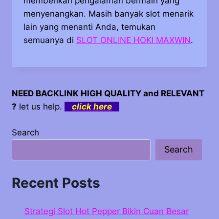
memberikan pengalaman bermain yang
menyenangkan. Masih banyak slot menarik
lain yang menanti Anda, temukan
semuanya di
SLOT ONLINE HOKI MAXWIN
.
NEED BACKLINK HIGH QUALITY and RELEVANT
?
let us help.
click here
Search
Search
Recent Posts
Strategi Slot Hot Pepper Bikin Cuan Besar