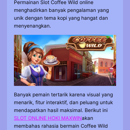
Permainan Slot Coffee Wild online
menghadirkan banyak pengalaman yang
unik dengan tema kopi yang hangat dan
menyenangkan.
Banyak pemain tertarik karena visual yang
menarik, fitur interaktif, dan peluang untuk
mendapatkan hasil maksimal. Berikut ini
SLOT ONLINE HOKI MAXWIN
akan
membahas rahasia bermain Coffee Wild