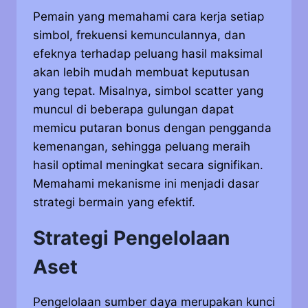
Pemain yang memahami cara kerja setiap
simbol, frekuensi kemunculannya, dan
efeknya terhadap peluang hasil maksimal
akan lebih mudah membuat keputusan
yang tepat. Misalnya, simbol scatter yang
muncul di beberapa gulungan dapat
memicu putaran bonus dengan pengganda
kemenangan, sehingga peluang meraih
hasil optimal meningkat secara signifikan.
Memahami mekanisme ini menjadi dasar
strategi bermain yang efektif.
Strategi Pengelolaan
Aset
Pengelolaan sumber daya merupakan kunci